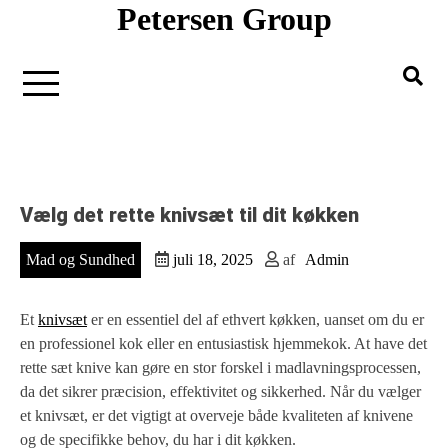
Petersen Group
Gå
til
indholdet
Vælg det rette knivsæt til dit køkken
Mad og Sundhed
juli 18, 2025
af
Admin
Et
knivsæt
er en essentiel del af ethvert køkken, uanset om du er
en professionel kok eller en entusiastisk hjemmekok. At have det
rette sæt knive kan gøre en stor forskel i madlavningsprocessen,
da det sikrer præcision, effektivitet og sikkerhed. Når du vælger
et knivsæt, er det vigtigt at overveje både kvaliteten af knivene
og de specifikke behov, du har i dit køkken.