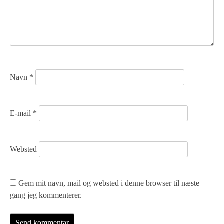
i
g
a
t
Navn
*
i
o
E-mail
*
n
Websted
Gem mit navn, mail og websted i denne browser til næste
gang jeg kommenterer.