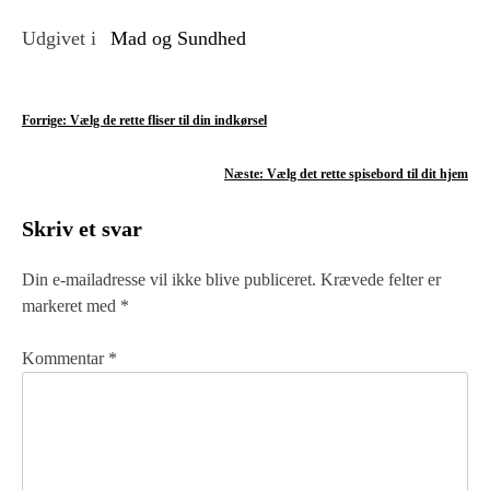
Udgivet i
Mad og Sundhed
I
Forrige:
Vælg de rette fliser til din indkørsel
n
Næste:
Vælg det rette spisebord til dit hjem
d
Skriv et svar
l
æ
Din e-mailadresse vil ikke blive publiceret.
Krævede felter er
markeret med
*
g
s
Kommentar
*
n
a
v