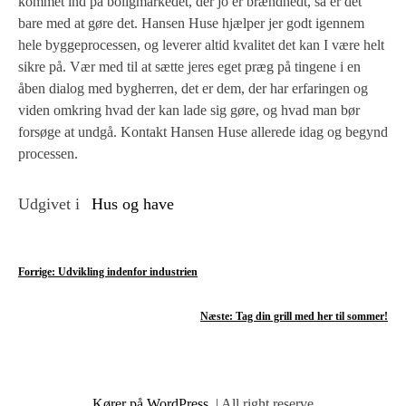
kommet ind på boligmarkedet, der jo er brændhedt, så er det
bare med at gøre det. Hansen Huse hjælper jer godt igennem
hele byggeprocessen, og leverer altid kvalitet det kan I være helt
sikre på. Vær med til at sætte jeres eget præg på tingene i en
åben dialog med bygherren, det er dem, der har erfaringen og
viden omkring hvad der kan lade sig gøre, og hvad man bør
forsøge at undgå. Kontakt Hansen Huse allerede idag og begynd
processen.
Udgivet i
Hus og have
I
Forrige:
Udvikling indenfor industrien
n
Næste:
Tag din grill med her til sommer!
d
l
Kører på WordPress.
|
All right reserve