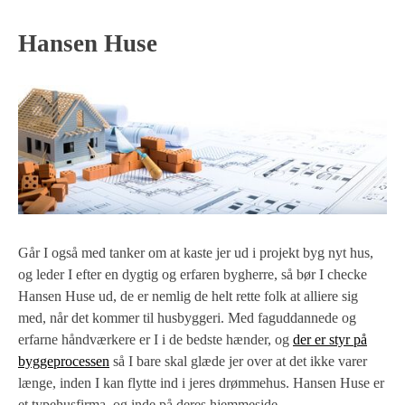
Hansen Huse
Går I også med tanker om at kaste jer ud i projekt byg nyt hus,
og leder I efter en dygtig og erfaren bygherre, så bør I checke
Hansen Huse ud, de er nemlig de helt rette folk at alliere sig
med, når det kommer til husbyggeri. Med faguddannede og
erfarne håndværkere er I i de bedste hænder, og
der er styr på
byggeprocessen
så I bare skal glæde jer over at det ikke varer
længe, inden I kan flytte ind i jeres drømmehus. Hansen Huse er
et typehusfirma, og inde på deres hjemmeside