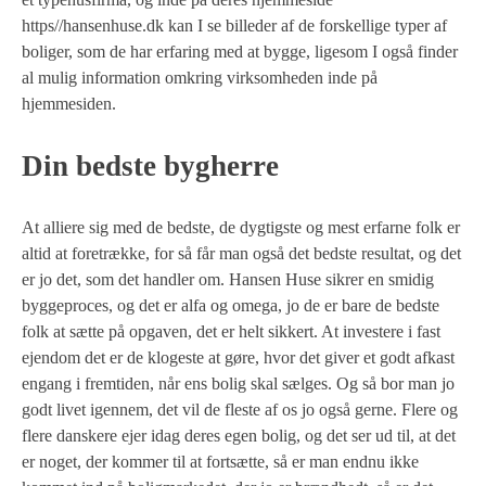
https//hansenhuse.dk kan I se billeder af de forskellige typer af
boliger, som de har erfaring med at bygge, ligesom I også finder
al mulig information omkring virksomheden inde på
hjemmesiden.
Din bedste bygherre
At alliere sig med de bedste, de dygtigste og mest erfarne folk er
altid at foretrække, for så får man også det bedste resultat, og det
er jo det, som det handler om. Hansen Huse sikrer en smidig
byggeproces, og det er alfa og omega, jo de er bare de bedste
folk at sætte på opgaven, det er helt sikkert. At investere i fast
ejendom det er de klogeste at gøre, hvor det giver et godt afkast
engang i fremtiden, når ens bolig skal sælges. Og så bor man jo
godt livet igennem, det vil de fleste af os jo også gerne. Flere og
flere danskere ejer idag deres egen bolig, og det ser ud til, at det
er noget, der kommer til at fortsætte, så er man endnu ikke