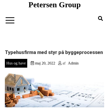
Petersen Group
Gå
til
indholdet
Typehusfirma med styr på byggeprocessen
Hus og have
maj 20, 2022
af
Admin