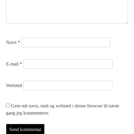
i
g
a
t
Navn
*
i
o
E-mail
*
n
Websted
Gem mit navn, mail og websted i denne browser til næste
gang jeg kommenterer.