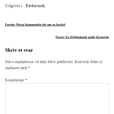
Udgivet i
Elektronik
I
Forrige:
Privat hjemmepleje der gør en forskel
n
Næste:
En dybdegående guide til portvin
d
Skriv et svar
l
æ
Din e-mailadresse vil ikke blive publiceret.
Krævede felter er
markeret med
*
g
s
Kommentar
*
n
a
v