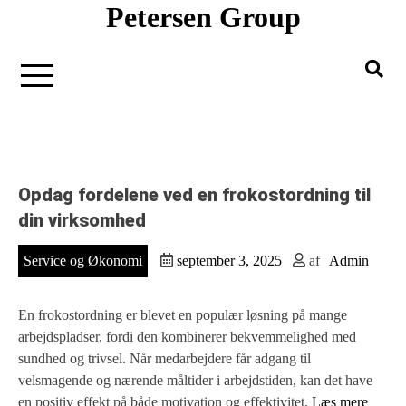
Petersen Group
Gå
til
indholdet
Opdag fordelene ved en frokostordning til
din virksomhed
Service og Økonomi
september 3, 2025
af
Admin
En frokostordning er blevet en populær løsning på mange
arbejdspladser, fordi den kombinerer bekvemmelighed med
sundhed og trivsel. Når medarbejdere får adgang til
velsmagende og nærende måltider i arbejdstiden, kan det have
en positiv effekt på både motivation og effektivitet.
Læs mere