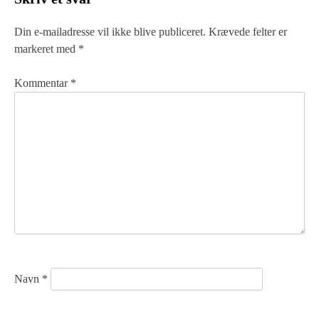
l
æ
Din e-mailadresse vil ikke blive publiceret.
Krævede felter er
markeret med
*
g
s
Kommentar
*
n
a
v
i
g
a
t
Navn
*
i
o