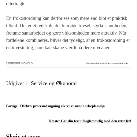
eftertragtet.
En frokostordning kan derfor ses som mere end blot et praktisk
tilbud. Det er et redskab, der kan øge trivsel, styrke sundheden,
fremme samarbejdet og gøre virksomheden mere attraktiv. Når
fordelene kombineres, bliver det tydeligt, at en frokostordning er
en investering, som kan skabe værdi på flere niveauer.
Udgivet i
Service og Økonomi
I
Forrige:
Effektiv procesudsugning sikrer et sundt arbejdsmiljø
n
Næste:
Gør din fest uforglemmelig med den rette lyd
d
Skriv et svar