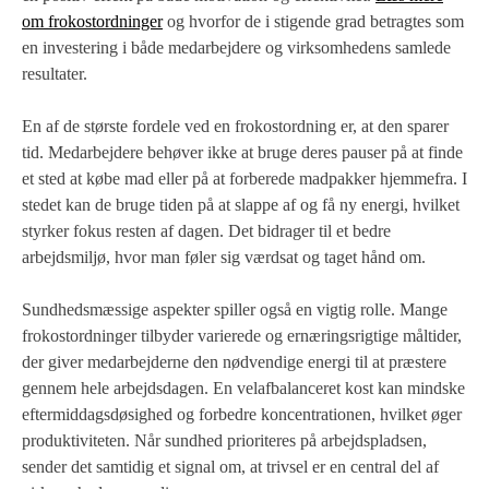
om frokostordninger
og hvorfor de i stigende grad betragtes som
en investering i både medarbejdere og virksomhedens samlede
resultater.
En af de største fordele ved en frokostordning er, at den sparer
tid. Medarbejdere behøver ikke at bruge deres pauser på at finde
et sted at købe mad eller på at forberede madpakker hjemmefra. I
stedet kan de bruge tiden på at slappe af og få ny energi, hvilket
styrker fokus resten af dagen. Det bidrager til et bedre
arbejdsmiljø, hvor man føler sig værdsat og taget hånd om.
Sundhedsmæssige aspekter spiller også en vigtig rolle. Mange
frokostordninger tilbyder varierede og ernæringsrigtige måltider,
der giver medarbejderne den nødvendige energi til at præstere
gennem hele arbejdsdagen. En velafbalanceret kost kan mindske
eftermiddagsdøsighed og forbedre koncentrationen, hvilket øger
produktiviteten. Når sundhed prioriteres på arbejdspladsen,
sender det samtidig et signal om, at trivsel er en central del af