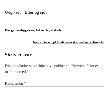
Udgivet i
Biler og sjov
I
Forrige:
Forebyggelse og behandling af skader
n
Næste:
Garanti på bil sikrer tryghed ved køb af brugt bil
d
Skriv et svar
l
æ
Din e-mailadresse vil ikke blive publiceret.
Krævede felter er
markeret med
*
g
s
Kommentar
*
n
a