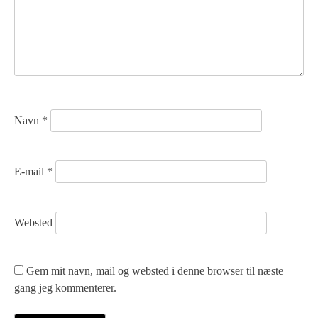
v
i
g
a
t
Navn
*
i
o
E-mail
*
n
Websted
Gem mit navn, mail og websted i denne browser til næste
gang jeg kommenterer.