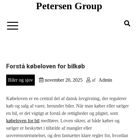
Petersen Group
Gå
til
indholdet
Forstå købeloven for bilkøb
Biler og sjov
november 20, 2025
af
Admin
Købeloven er en central del af dansk lovgivning, der regulerer
køb og salg af varer, herunder biler. Når man køber eller sælger
en bil, er det vigtigt at forstå de rettigheder og pligter, som
købeloven for bil
medfører. Loven sikrer, at både køber og
sælger er beskyttet i tilfælde af mangler eller
uoverensstemmelser, og den fastsætter klare regler for, hvordan