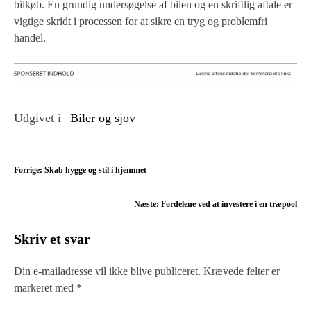
bilkøb. En grundig undersøgelse af bilen og en skriftlig aftale er
vigtige skridt i processen for at sikre en tryg og problemfri
handel.
Udgivet i
Biler og sjov
I
Forrige:
Skab hygge og stil i hjemmet
n
Næste:
Fordelene ved at investere i en træpool
d
Skriv et svar
l
æ
Din e-mailadresse vil ikke blive publiceret.
Krævede felter er
markeret med
*
g