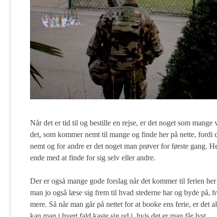
Når det er tid til og bestille en rejse, er det noget som mange v
det, som kommer nemt til mange og finde her på nette, fordi d
nemt og for andre er det noget man prøver for første gang. 
ende med at finde for sig selv eller andre.
Der er også mange gode forslag når det kommer til ferien her p
man jo også læse sig frem til hvad stederne har og byde på, h
mere. Så når man går på nettet for at booke ens ferie, er det a
kan man i hvert fald kaste sig ud i, hvis det er man får lyst.