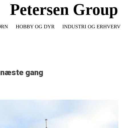
Petersen Group
ØRN
HOBBY OG DYR
INDUSTRI OG ERHVERV
n næste gang