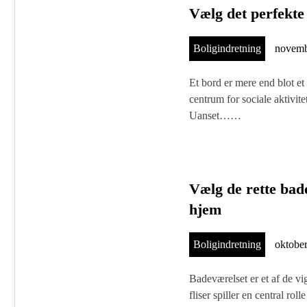
Vælg det perfekte 
Boligindretning
novemb
Et bord er mere end blot et 
centrum for sociale aktivit
Uanset……
Vælg de rette badev
hjem
Boligindretning
oktober
Badeværelset er et af de vi
fliser spiller en central ro