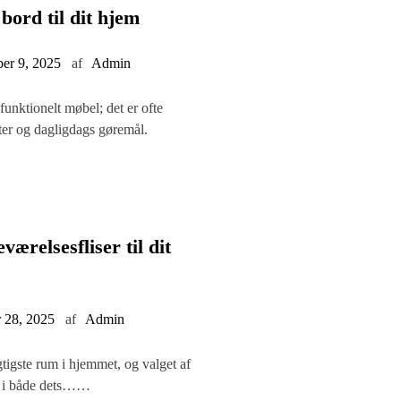
bord til dit hjem
er 9, 2025
af
Admin
funktionelt møbel; det er ofte
eter og dagligdags gøremål.
ærelsesfliser til dit
 28, 2025
af
Admin
gtigste rum i hjemmet, og valget af
lle i både dets……