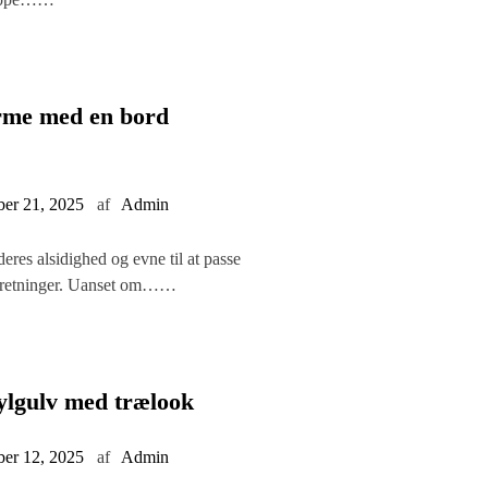
rme med en bord
ber 21, 2025
af
Admin
eres alsidighed og evne til at passe
indretninger. Uanset om……
ylgulv med trælook
ber 12, 2025
af
Admin