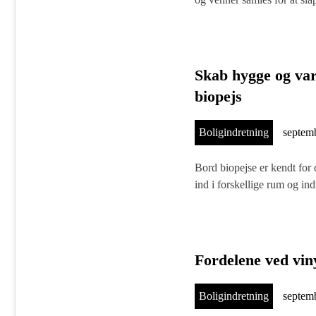
Skab hygge og va
biopejs
Boligindretning
septem
Bord biopejse er kendt for d
ind i forskellige rum og 
Fordelene ved vin
Boligindretning
septem