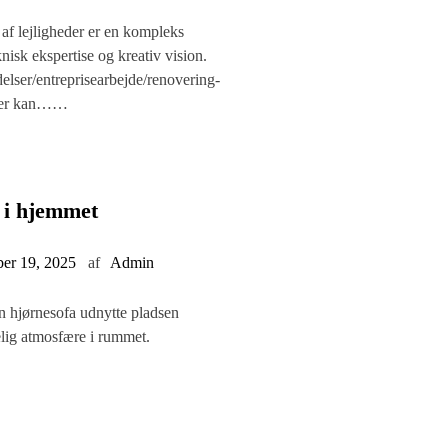
f lejligheder er en kompleks
nisk ekspertise og kreativ vision.
elser/entreprisearbejde/renovering-
eder kan……
l i hjemmet
er 19, 2025
af
Admin
 hjørnesofa udnytte pladsen
lig atmosfære i rummet.