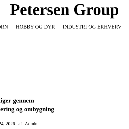
Petersen Group
ØRN
HOBBY OG DYR
INDUSTRI OG ERHVERV
liger gennem
vering og ombygning
24, 2026
af
Admin