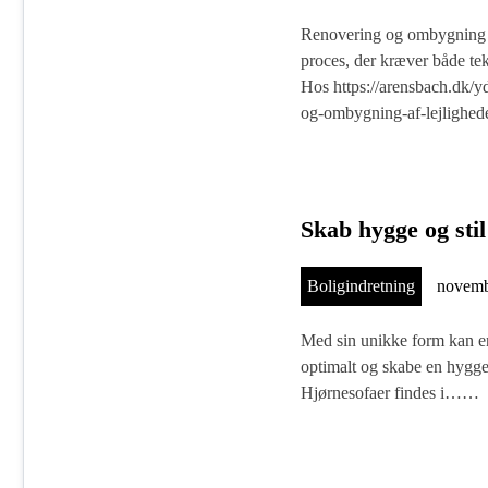
Renovering og ombygning a
proces, der kræver både tek
Hos https://arensbach.dk/yd
og-ombygning-af-lejligh
Skab hygge og sti
Boligindretning
novemb
Med sin unikke form kan en
optimalt og skabe en hygge
Hjørnesofaer findes i……