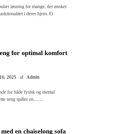
pulær løsning for mange, der ønsker
nktionalitet i deres hjem. Et
seng for optimal komfort
16, 2025
af
Admin
nde for både fysisk og mental
rette seng spiller en……
 med en chaiselong sofa