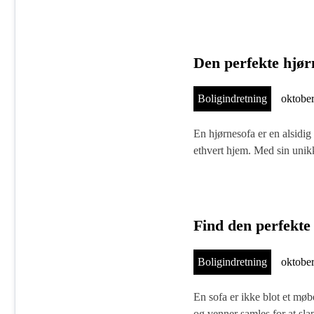
Den perfekte hjørn
Boligindretning
oktober
En hjørnesofa er en alsidig 
ethvert hjem. Med sin un
Find den perfekte 
Boligindretning
oktober
En sofa er ikke blot et møbel
og venner samles for at 