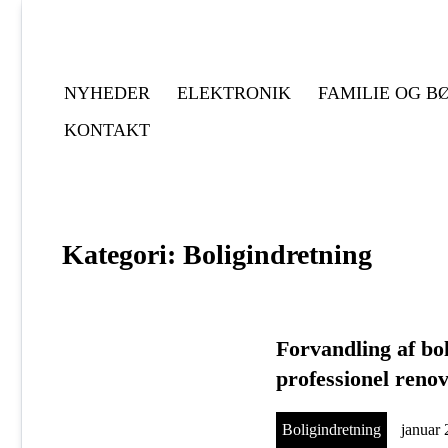
Gå
til
indholdet
NYHEDER
ELEKTRONIK
FAMILIE OG B
KONTAKT
Kategori:
Boligindretning
Forvandling af bo
professionel reno
Boligindretning
januar 