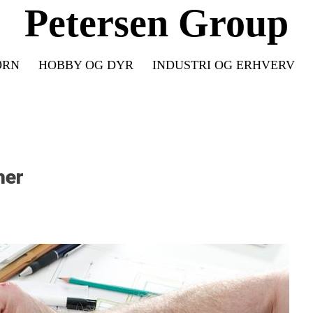
Petersen Group
ØRN
HOBBY OG DYR
INDUSTRI OG ERHVERV
her