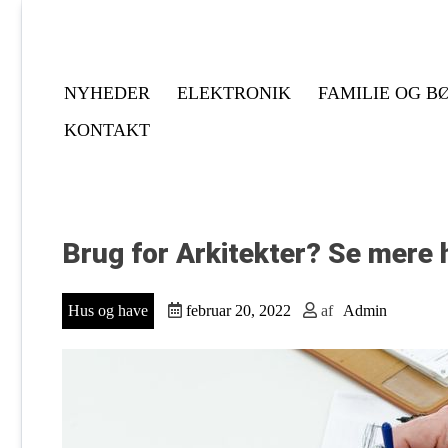
Gå
til
indholdet
NYHEDER
ELEKTRONIK
FAMILIE OG B
KONTAKT
Brug for Arkitekter? Se mere 
Hus og have
februar 20, 2022
af
Admin