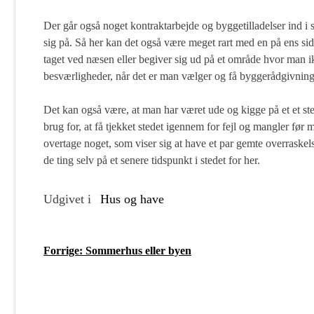
Der går også noget kontraktarbejde og byggetilladelser ind i 
sig på. Så her kan det også være meget rart med en på ens sid
taget ved næsen eller begiver sig ud på et område hvor man i
besværligheder, når det er man vælger og få byggerådgivning
Det kan også være, at man har været ude og kigge på et et s
brug for, at få tjekket stedet igennem for fejl og mangler før
overtage noget, som viser sig at have et par gemte overraskelse
de ting selv på et senere tidspunkt i stedet for her.
Udgivet i
Hus og have
Forrige:
Sommerhus eller byen
I
n
d